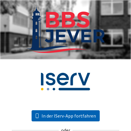
In der IServ-App fortfahren
oder