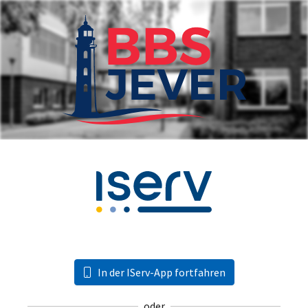
In der IServ-App fortfahren
oder