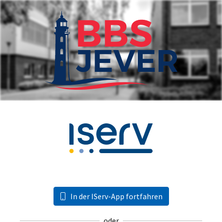
In der IServ-App fortfahren
oder