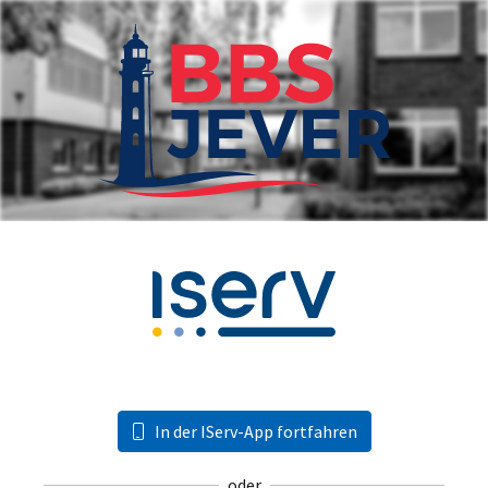
In der IServ-App fortfahren
oder